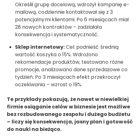
Określił grupę docelową, wdrożył kampanię e-
mailową, codziennie kontaktował się z 3
potencjalnymi klientami. Po 6 miesiącach miał
28 nowych kontraktów – zadziałała
konsekwencja i systematyczność.
Sklep internetowy:
Cel: podnieść średnią
wartość koszyka o 15%. Wdrożono
rekomendacje produktów, testowano różne
promocje, analizowano dane sprzedażowe co
tydzień. Po 3 miesiącach efekt przekroczył
oczekiwania – wzrost o 19%.
Te przykłady pokazują, że nawet w niewielkiej
firmie osiąganie celów w biznesie jest możliwe
bez rozbudowanego zespołu i dużego budżetu
– liczy się konsekwencja, jasny plan i gotowość
do nauki na bieżąco.