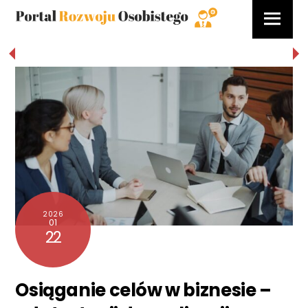
Skip
Menu
to
content
2026
01
22
Osiąganie celów w biznesie –