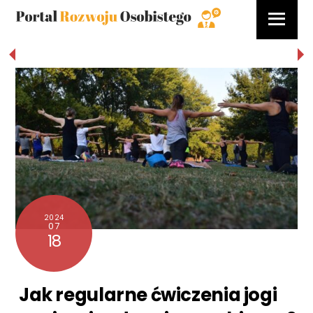
Skip
Menu
to
content
2024
07
18
Jak regularne ćwiczenia jogi